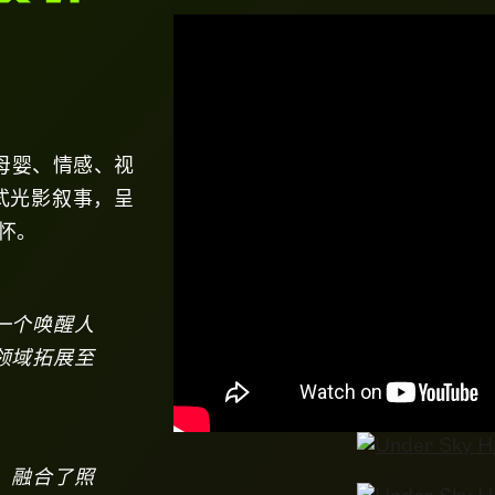
、母婴、情感、视
式光影叙事，呈
怀。
一个唤醒人
领域拓展至
，融合了照