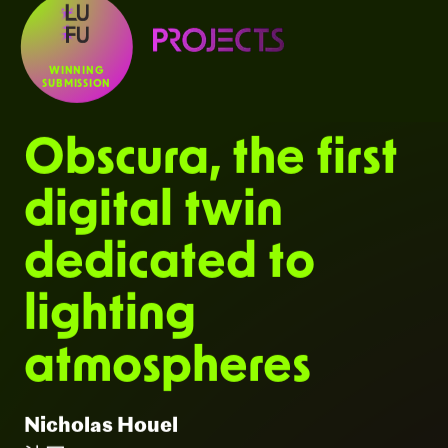
WINNING
SUBMISSION
Obscura, the first
digital twin
dedicated to
lighting
atmospheres
Nicholas Houel