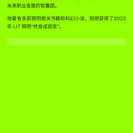
裁至2023年，现为自由职业照明设计师。
他于1987年创立了“灯光城市化”学科，发明了“灯光总体
规划”方法（在全球开展了150多项研究）。
2011年，他创立了黑暗基础设施研究新方法（已完成30
项研究），重新发现黑暗在城市中对人类和生物多样性保
护的作用。
Roger 在全球参与了约300个景观、城市、遗产和建筑
照明项目。他对城市照明的未来进行了前瞻性研究，自
2024年起为法国照明设计师协会 (ACE) 管理一个致力于
未来职业发展的智囊团。
他著有多部照明相关书籍和科幻小说，刚刚获得了2023
年 LIT 照明“终身成就奖”。