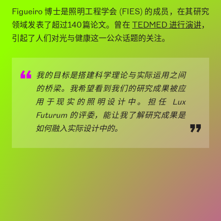
科科学博士学位，其硕士和博士论文聚焦于研究人类对光
的昼夜节律反应。
除了光对生理学影响的基础研究外，Figueiro 博士还进
行实地研究，调查办公场所昼夜节律有效照明的影响，并
在养老院和护养院工作，通过照明和灯光来改善阿尔茨海
默氏症和轻度认知障碍患者的睡眠、情绪和行为。她与西
奈山医院的医生合作，改善癌症患者、帕金森病患者和其
他神经系统疾病患者的生活。此外，Figueiro 博士参与
多个项目，实地测试新型照明系统，降低摔跤和跌倒的几
率。
Figueiro 博士是照明工程学会 (FIES) 的成员，在其研究
领域发表了超过140篇论文。曾在
TEDMED 进行演讲
，
引起了人们对光与健康这一公众话题的关注。
我的目标是搭建科学理论与实际运用之间