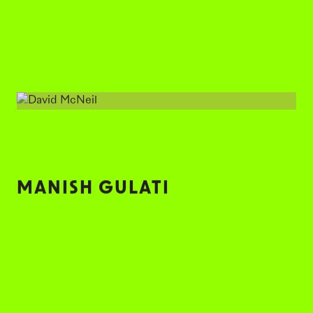
我喜欢担任评委，因为我乐于见证创意如
何转化为项目，再进一步转化为更多未
知。我一直相信，这是通往专业化和职业化
的必经之路。讨论新技术和如何展现光的本
质让我感到兴奋。