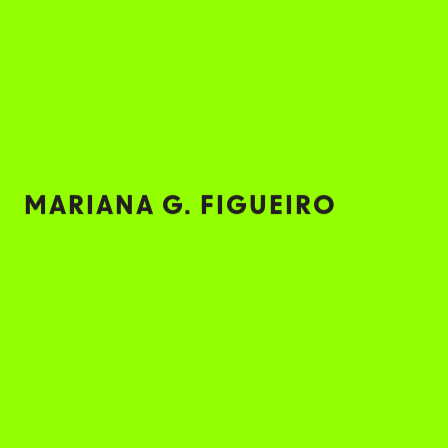
担任评委是一个分享经验和向同龄人学习
的绝佳机会。我很高兴能成为 LuFu 的一
员，探索照明设计的现状和未来发展。