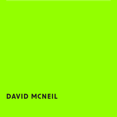
的客座讲师和印度沃克森大学的兼职教授，同时是
Lighting Detective Group 的成员。
这是一个和来自不同背景的朋友们一起交
流的绝佳机会。身为照明教育工作者和设
计师，担任 Lux Futurum 的评委能让我从
不同视角去了解照明的发展趋势。期待看到
文化、想象力和创造力是如何影响照明设计
的。