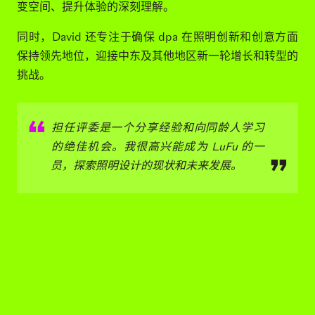
David McNeil 是 dpa 照明顾问公司备受尊敬的合伙人，
该公司是拥有50年历史，是位于阿联酋的知名独立事务
所。二十多年前，David 在迪拜工作室的建立中发挥了关
键作用。David 在其职业生涯中致力于研究照明设计的艺
术，以务实而精致的设计方式赢得了同行的尊重，并为许
多备受国际认可的获奖项目做出了贡献。
David 擅长于在创意与实用之间找到微妙的平衡，为每个
项目注入独特的美感和功能卓越性。无论是照亮摩天大楼
还是提升文化机构的氛围，其作品都展现了对照明如何改
变空间、提升体验的深刻理解。
同时，David 还专注于确保 dpa 在照明创新和创意方面
保持领先地位，迎接中东及其他地区新一轮增长和转型的
挑战。