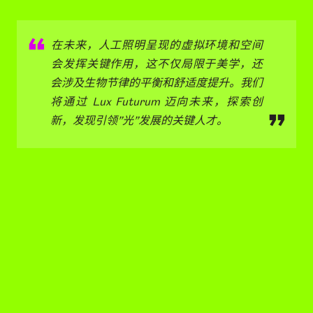
赢得了多个奖项、特别提名和竞赛，作品被广泛刊登在知
名设计期刊上，并跻身印度顶尖公司之一，确立自己在公
共空间和机构建筑设计上的专家地位，其作品涵盖大型体
育场馆、私人住宅、人道主义研究项目和公共艺术装置。
MOFA Studios 的作品灵感源自生活本身。公司承接的
每个项目都经过详尽的交流与研究，最终形成直观的空
间。Manish 认为可持续发展的理念绝不应是独立的，而
应该全方位融入设计过程之中。直至今日，他的专长和激
情仍然是设计与创新。他相信通过设计，我们可以为世界
上任何问题提供解决方案。
在未来，人工照明呈现的虚拟环境和空间
会发挥关键作用，这不仅局限于美学，还
会涉及生物节律的平衡和舒适度提升。我们
将通过 Lux Futurum 迈向未来，探索创